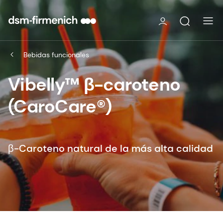
Bebidas funcionales
Vibelly™ β-caroteno
(CaroCare®)
β-Caroteno natural de la más alta calidad