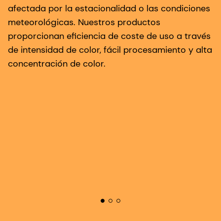
e
afectada por la estacionalidad o las condiciones
p
meteorológicas. Nuestros productos
e
proporcionan eficiencia de coste de uso a través
s
de intensidad de color, fácil procesamiento y alta
r
concentración de color.
a
c
a
N
es
a