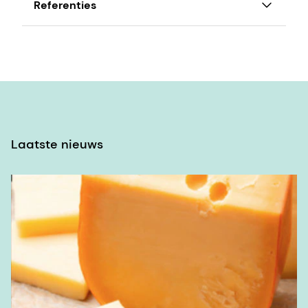
Referenties
M.E. Johnson, J.A. Lucey, Major Technological
Advances and Trends in Cheese, Journal of
Dairy Science,
Volume 89, Issue 4, 2006, Pagina's 1174-1178,
ISSN 0022-0302,
https://doi.org/10.3168/jds.S0022-
0302(06)72186-5.
Laatste nieuws
(https://www.sciencedirect.com/science/article/pi
Een verzameling proteolytische enzymen
afkomstig uit de magen van kalveren, die
voornamelijk chymosine bevatten.
Science Direct, Chymosine- Een
overzicht,
https://www.sciencedirect.com/topics/agri
and-biological-sciences/chymosin
Britannica, De redactie van Encyclopedie.
"Proteolytisch enzym". Encyclopedia Britannica,