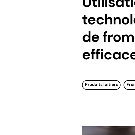
Utilisat
technol
de from
efficac
Produits laitiers
Fro