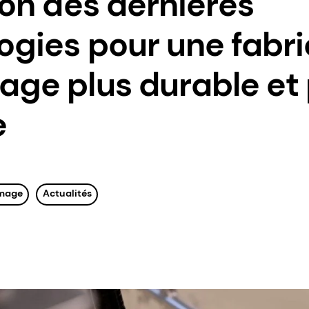
ion des dernières
ogies pour une fabri
age plus durable et 
e
mage
Actualités