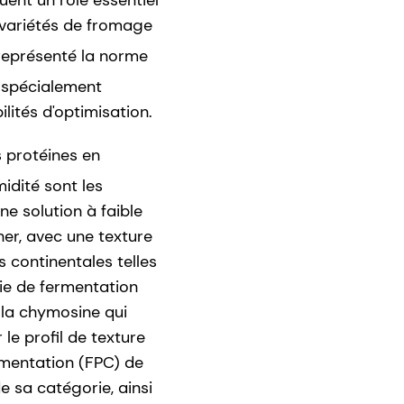
ent un rôle essentiel
s variétés de fromage
représenté la norme
 spécialement
lités d'optimisation.
s protéines en
idité sont les
ne solution à faible
her, avec une texture
s continentales telles
ie de fermentation
 la chymosine qui
le profil de texture
rmentation (FPC) de
e sa catégorie, ainsi