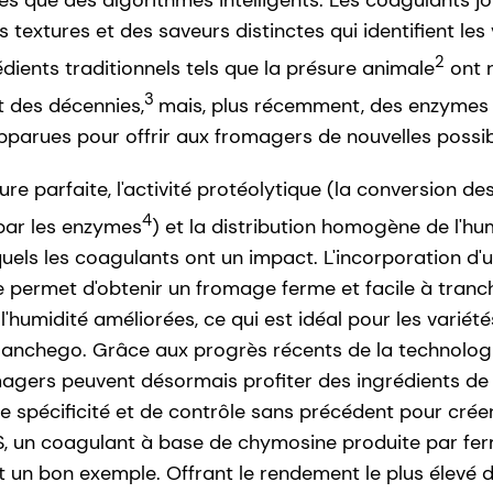
 que des algorithmes intelligents. Les coagulants jou
 textures et des saveurs distinctes qui identifient le
2
édients traditionnels tels que la présure animale
ont 
3
t des décennies,
mais, plus récemment, des enzymes
parues pour offrir aux fromagers de nouvelles possibi
ure parfaite, l'activité protéolytique (la conversion de
4
 par les enzymes
) et la distribution homogène de l'hum
quels les coagulants ont un impact. L'incorporation d'u
e permet d'obtenir un fromage ferme et facile à tranc
l'humidité améliorées, ce qui est idéal pour les variété
Manchego. Grâce aux progrès récents de la technolog
omagers peuvent désormais profiter des ingrédients de
e spécificité et de contrôle sans précédent pour créer 
S, un coagulant à base de chymosine produite par fe
 un bon exemple. Offrant le rendement le plus élevé d