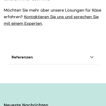
Möchten Sie mehr über unsere Lösungen für Käse
erfahren?
Kontaktieren Sie uns und sprechen Sie
mit einem Experten
.
Referenzen
M.E. Johnson, J.A. Lucey, Major Technological
Advances and Trends in Cheese, Journal of
Dairy Science,
Band 89, Ausgabe 4, 2006, Seiten 1174-1178, ISSN
0022-0302,
https://doi.org/10.3168/jemandesS0022-
0302(06)72186-5.
Neueste Nachrichten
(https://www.sciencedirect.com/science/article/pi