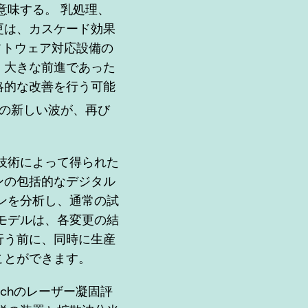
意味する。 乳処理、
更は、カスケード効果
フトウェア対応設備の
、大きな前進であった
略的な改善を行う可能
の新しい波が、再び
）技術によって得られた
ンの包括的なデジタル
ンを分析し、通常の試
モデルは、各変更の結
行う前に、同時に生産
ことができます。
ichのレーザー凝固評