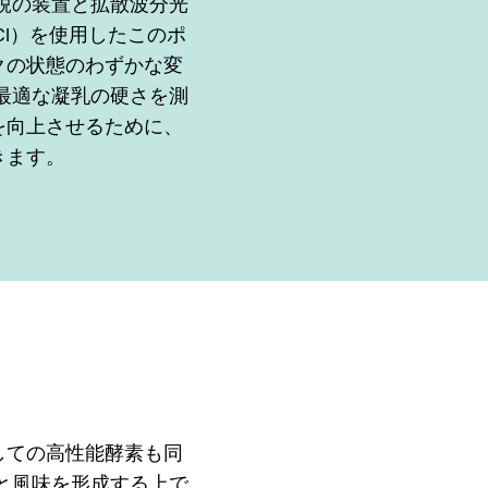
 最新鋭の装置と拡散波分光
CI）を使用したこのポ
クの状態のわずかな変
最適な凝乳の硬さを測
を向上させるために、
きます。
しての高性能酵素も同
と風味を形成する上で