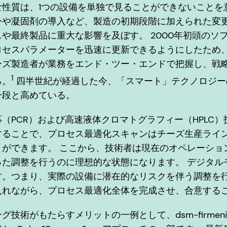
性質は、1つの設備を単独で見ることができないことを
ーや凝固剤の導入など、製造の初期段階に加えられた変
や最終製品に重大な影響を及ぼす。 2000年初頭のソ
ロセスパラメーターを迅速に更新できるようにしたため
ーズ製造者が業務をエンド・ツー・エンドで把握し、戦
1
る。
四半世紀が経過した今、「スマート」テクノロジー
一段と高めている。
（PCR）および高速液体クロマトグラフィー（HPLC
することで、プロセス最適化スキャンはチーズ生産ライ
とができます。 ここから、技術者は現在のオペレーショ
った調整を行うのに理想的な状態になります。 デジタル
す。つまり、実際の設備に潜在的なリスクを伴う調整を
入れながら、プロセス最適化全体を完成させ、合意する
技術がもたらすメリットの一例として、dsm-firmen