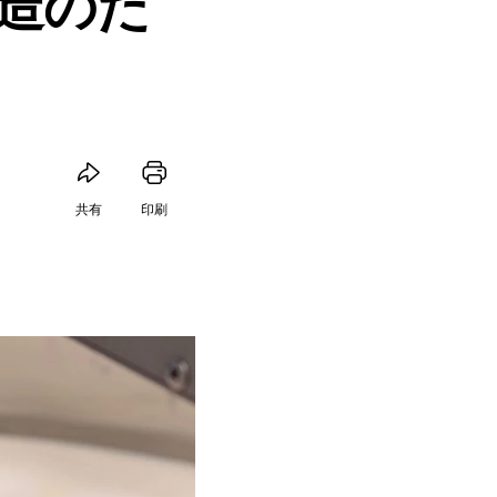
造のた
共有
印刷