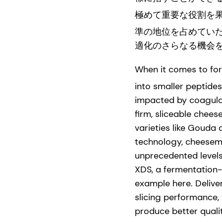
極めて重要な役割を果
準の地位を占めてい
適化のさらなる機会
When it comes to form
into smaller peptide
impacted by coagulan
firm, sliceable chees
varieties like Gouda
technology, cheesem
unprecedented levels 
XDS, a fermentation
example here. Deliver
slicing performance, 
produce better qualit