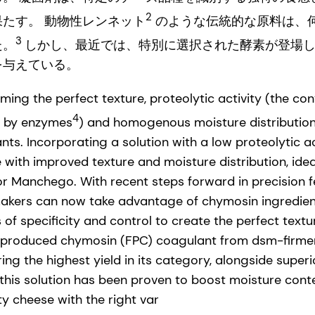
2
たす。 動物性レンネット
のような伝統的な原料は、
3
た。
しかし、最近では、特別に選択された酵素が登場
を与えている。
ing the perfect texture, proteolytic activity (the con
4
s by enzymes
) and homogenous moisture distribution
ts. Incorporating a solution with a low proteolytic a
e with improved texture and moisture distribution, idea
 or Manchego. With recent steps forward in precision 
akers can now take advantage of chymosin ingredien
of specificity and control to create the perfect textur
-produced chymosin (FPC) coagulant from dsm-firmen
ing the highest yield in its category, alongside super
this solution has been proven to boost moisture conte
y cheese with the right var