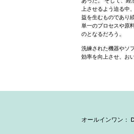
あった。 そして、
上させるよう迫る中
益を生むものであり
単一のプロセスや原
のとなるだろう。
洗練された機器やソ
効率を向上させ、お
オールインワン： Delv