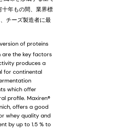
何十年もの間、業界標
し、チーズ製造者に最
version of proteins
 are the key factors
ctivity produces a
l for continental
fermentation
ts which offer
al profile. Maxiren®
ich, offers a good
ior whey quality and
nt by up to 1.5 % to