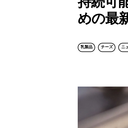
持続可
めの最
乳製品
チーズ
ニ