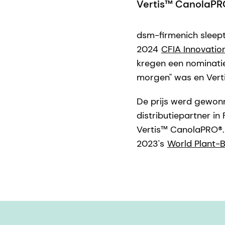
Vertis™ CanolaPR
dsm-firmenich sleept
2024
CFIA Innovatio
kregen een nominatie
morgen" was en Vert
De prijs werd gewo
distributiepartner in
Vertis™ CanolaPRO®.
2023's
World Plant-