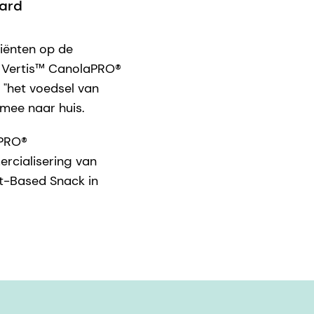
ward
iënten op de
s Vertis™ CanolaPRO®
 "het voedsel van
mee naar huis.
aPRO®
ercialisering van
t-Based Snack in