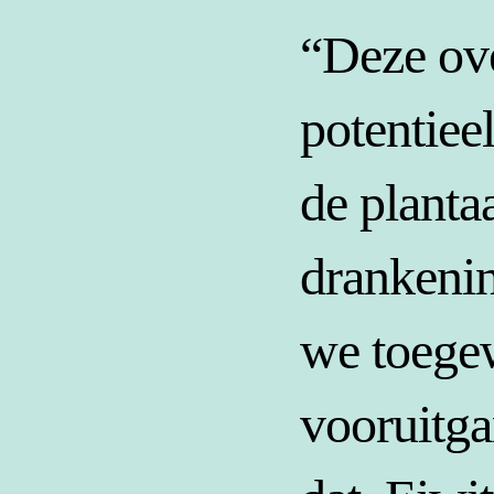
“Deze ove
potentie
de planta
drankenin
we toegew
vooruitga