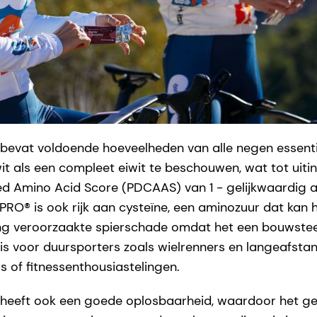
bevat voldoende hoeveelheden van alle negen essenti
it als een compleet eiwit te beschouwen, wat tot uiti
ed Amino Acid Score (PDCAAS) van 1 - gelijkwaardig aa
aPRO® is ook rijk aan cysteïne, een aminozuur dat ka
ng veroorzaakte spierschade omdat het een bouwsteen
is voor duursporters zoals wielrenners en langeafsta
 of fitnessenthousiastelingen.
heeft ook een goede oplosbaarheid, waardoor het ges