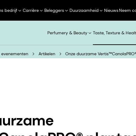
s bedrijf
Carrière
Beleggers
Duurzaamheid
Nieuws
Neem co
Perfumery & Beauty
Taste, Texture & Heal
n evenementen
Artikelen
Onze duurzame Vertis™CanolaPRO® 
uurzame