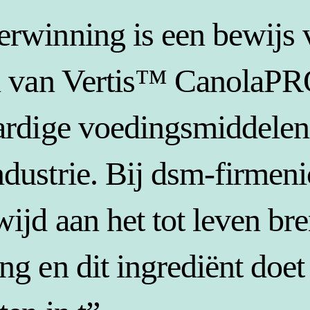
rwinning is een bewijs 
el van Vertis™ CanolaP
ardige voedingsmiddelen
dustrie. Bij dsm-firmeni
ijd aan het tot leven br
ng en dit ingrediënt doet