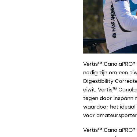
Vertis™ CanolaPRO® 
nodig zijn om een eiw
Digestibility Correct
eiwit. Vertis™ Canol
tegen door inspanni
waardoor het ideaal 
voor amateursporters
Vertis™ CanolaPRO® 