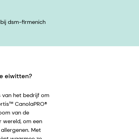
bij dsm-firmenich
 eiwitten?
 van het bedrijf om
Vertis™ CanolaPRO®
room van de
er wereld, om een
 allergenen. Met
diënt waarmee ze