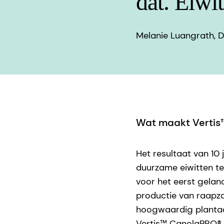
dat. Eiwit
Melanie Luangrath, D
Wat maakt Vertis
Het resultaat van 10
duurzame eiwitten t
voor het eerst gelan
productie van raapza
hoogwaardig plantaard
Vertis™ CanolaPRO® 