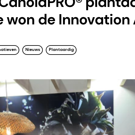
™CanolaPRO® planta
e won de Innovation
natieven
Nieuws
Plantaardig