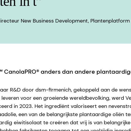
ten in t”
irecteur New Business Development, Plantenplatform 
™ CanolaPRO® anders dan andere plantaardige
 jaar R&D door dsm-firmenich, gekoppeld aan de wens
e leveren voor een groeiende wereldbevolking, werd 
ceerd in 2023. Het ingrediënt valoriseert een nevenst
adolie, een van de belangrijkste plantaardige oliën t
ig eiwitisolaat te creëren dat vrij is van belangrijke
hebben fabrikanten toegang tot een veelzijdig ingre