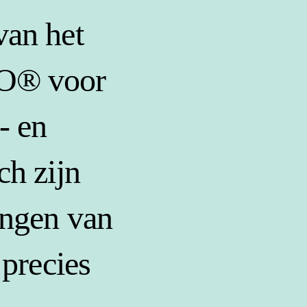
van het
RO® voor
- en
ch zijn
engen van
 precies