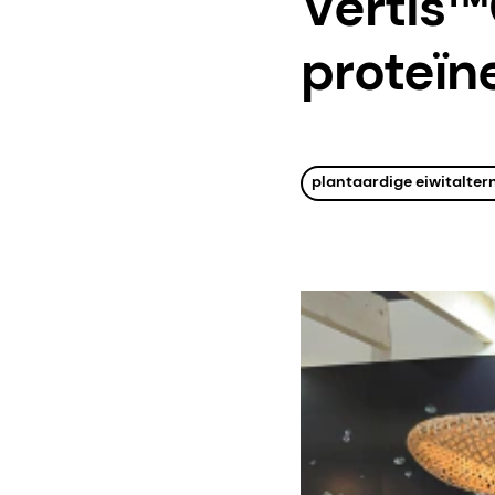
Vertis
proteïn
plantaardige eiwitalter