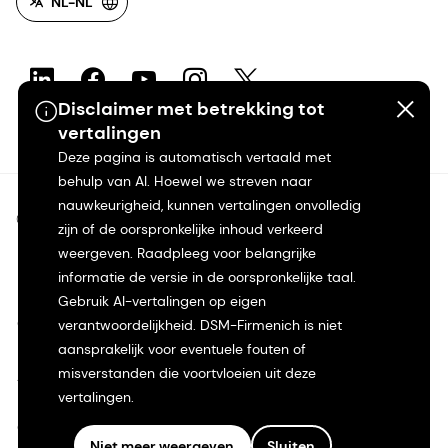
NL-NL
Disclaimer met betrekking tot
vertalingen
Deze pagina is automatisch vertaald met
behulp van AI. Hoewel we streven naar
nauwkeurigheid, kunnen vertalingen onvolledig
©2026 dsm-firmenich. Alle rechten voorbehouden.
zijn of de oorspronkelijke inhoud verkeerd
weergeven. Raadpleeg voor belangrijke
Privacyverklaring
informatie de versie in de oorspronkelijke taal.
Gebruik AI-vertalingen op eigen
Gebruiksvoorwaarden
verantwoordelijkheid. DSM-Firmenich is niet
aansprakelijk voor eventuele fouten of
misverstanden die voortvloeien uit deze
Algemene voorwaarden
vertalingen.
Californië Transparantie
Niet meer weergeven
Sluiten