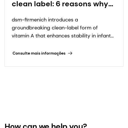
clean label: 6 reasons why
our new dry vitamin A is a
dsm-firmenich introduces a
game-changer for early life
groundbreaking clean-label form of
nutrition
vitamin A that enhances stability in infant
nutrition formulations.
Consulte mais informações
How can we help you?