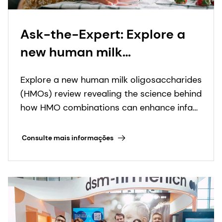
Ask-the-Expert: Explore a
new human milk
oligosaccharide (HMO)
Explore a new human milk oligosaccharides
review revealing how HMO
(HMOs) review revealing the science behind
combinations can support
how HMO combinations can enhance infant
infant health
nutrition solutions.
Consulte mais informações