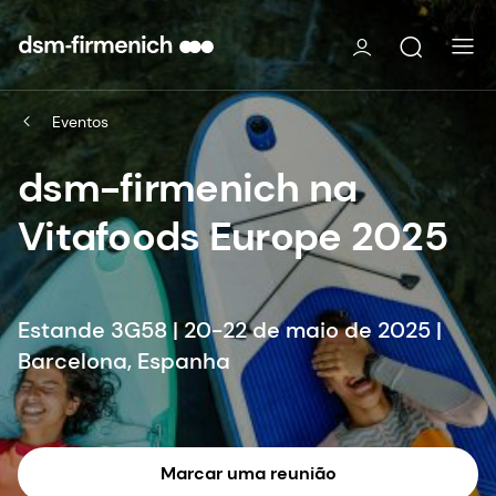
Eventos
dsm-firmenich na
Vitafoods Europe 2025
Estande 3G58 | 20-22 de maio de 2025 |
Barcelona, Espanha
Marcar uma reunião