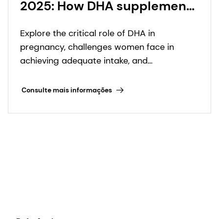
2025: How DHA supplement
innovation across different
Explore the critical role of DHA in
prenatal formats supports
pregnancy, challenges women face in
expectant mothers and
achieving adequate intake, and
their babies
supplementation solutions to help reduce
preterm births.
Consulte mais informações