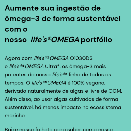
Aumente sua ingestão de
ômega-3 de forma sustentável
com o
nosso
life's®OMEGA
portfólio
Agora com
life's®
®
OMEGA
O1030DS
e
life's®
®
OMEGA
Ultra*, os ômega-3 mais
potentes da nossa
life's®
®
linha de todos os
tempos. O
life's®
®
OMEGA
é 100% vegano,
derivado naturalmente de algas e livre de OGM.
Além disso, ao usar algas cultivadas de forma
sustentável, há menos impacto no ecossistema
marinho.
Baixe nosso folheto para saber como nosso