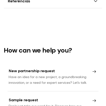
Referências
Pesquisa de percepções do consumidor da DSM,
2019.
GOED. Sobre o EPA e o DHA.
https://goedomega3.com/about-epa-and-dha,
acessado em dezembro de 2019.
How can we help you?
New partnership request
Have an idea for a new project, a groundbreaking
innovation, or a need for expert services? Let’s talk.
Sample request
Don’t just take our word for it. Discover how our