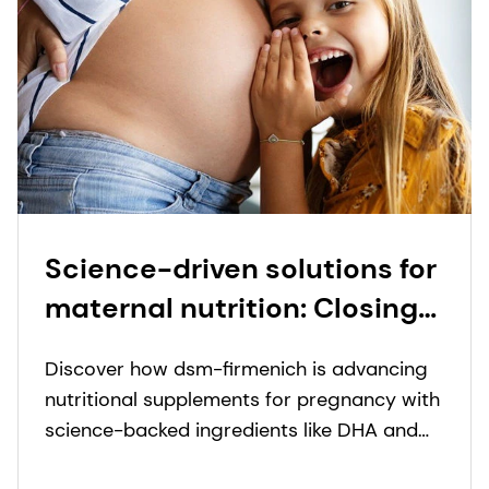
Science-driven solutions for
maternal nutrition: Closing
the gaps from
Discover how dsm-firmenich is advancing
preconception to
nutritional supplements for pregnancy with
postpartum
science-backed ingredients like DHA and
innovative formats.