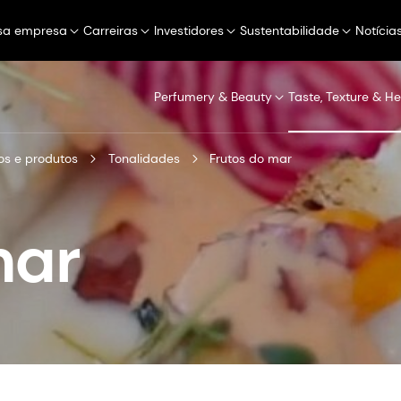
sa empresa
Carreiras
Investidores
Sustentabilidade
Notícia
Perfumery & Beauty
Taste, Texture & He
s e produtos
Tonalidades
Frutos do mar
mar