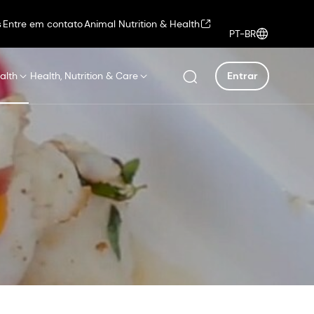
s
Entre em contato
Animal Nutrition & Health
PT-BR
alth
Health, Nutrition & Care
Entrar