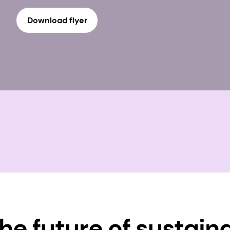
Download flyer
he future of sustain