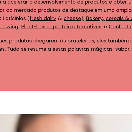
es a acelerar o desenvolvimento de produtos e obter
levar ao mercado produtos de destaque em uma ampl
 Laticínios (
fresh dairy
&
cheese
)
,
Bakery
,
cereals & 
brewing
,
Plant-based protein alternatives
, e
Confectio
esses produtos chegarem às prateleiras, eles também
s. Tudo se resume a essas palavras mágicas: sabor, 