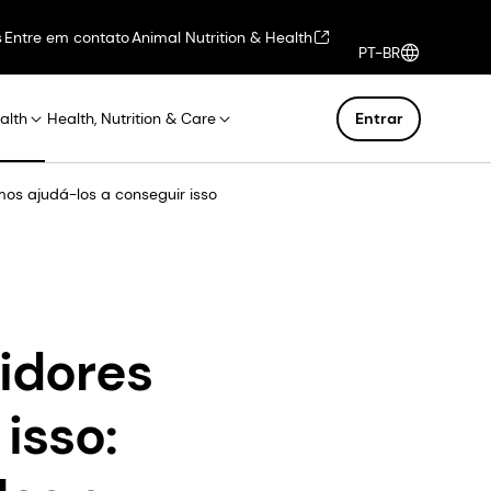
s
Entre em contato
Animal Nutrition & Health
PT-BR
alth
Health, Nutrition & Care
Entrar
os ajudá-los a conseguir isso
idores
isso: