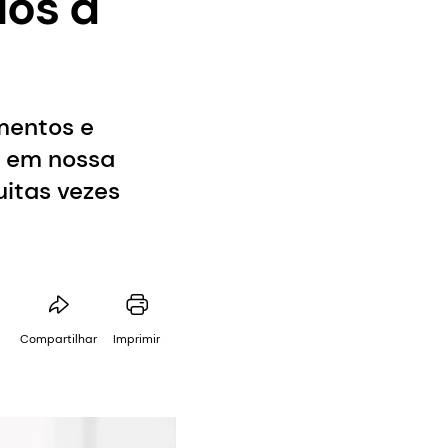
os a
mentos e
a em nossa
itas vezes
Compartilhar
Imprimir