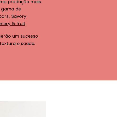
 uma produção mais
a gama de
bars
,
Savory
nery & fruit
.
 serão um sucesso
textura e saúde.