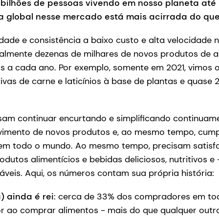
bilhões de pessoas vivendo em nosso planeta até 
ia global nesse mercado está mais acirrada do qu
dade e consistência a baixo custo e alta velocidade n
eralmente dezenas de milhares de novos produtos de 
s a cada ano. Por exemplo, somente em 2021, vimos 
ivas de carne e laticínios à base de plantas e quase
sam continuar encurtando e simplificando continuame
vimento de novos produtos e, ao mesmo tempo, cumpr
 em todo o mundo. Ao mesmo tempo, precisam satisf
dutos alimentícios e bebidas deliciosos, nutritivos e
áveis. Aqui, os números contam sua própria história:
) ainda é rei
: cerca de 33% dos compradores em to
r ao comprar alimentos - mais do que qualquer outra