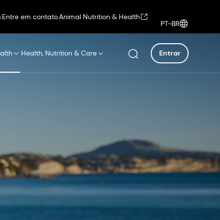
s
Entre em contato
Animal Nutrition & Health
PT-BR
alth
Health, Nutrition & Care
Entrar