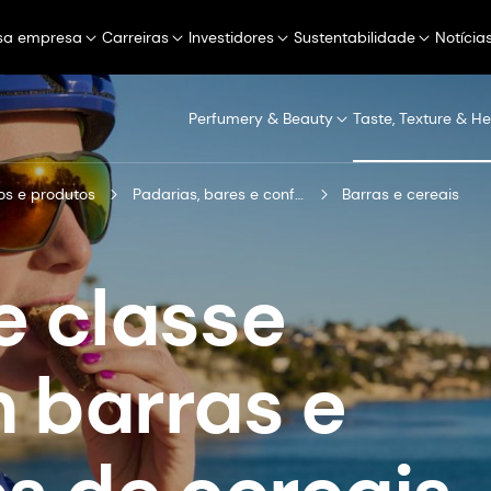
sa empresa
Carreiras
Investidores
Sustentabilidade
Notícia
Perfumery & Beauty
Taste, Texture & He
s e produtos
Padarias, bares e confeitarias
Barras e cereais
e classe
 barras e