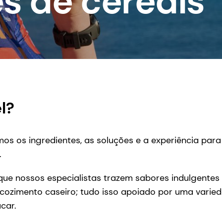
s de cereais
l?
emos os ingredientes, as soluções e a experiência para
.
ue nossos especialistas trazem sabores indulgentes d
ozimento caseiro; tudo isso apoiado por uma varie
car.