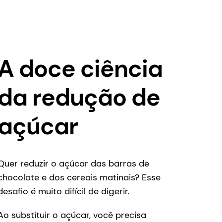
da redução de
açúcar
Quer reduzir o açúcar das barras de
chocolate e dos cereais matinais? Esse
desafio é muito difícil de digerir.
Ao substituir o açúcar, você precisa
restaurar muito mais do que a doçura. Em
lanchonetes, o açúcar é um agente de
textura fundamental. Ele une a estrutura,
permitindo que os produtos tenham uma
textura mastigável ou crocante. Sem
açúcar? As barras ficam quebradiças ou
secas.