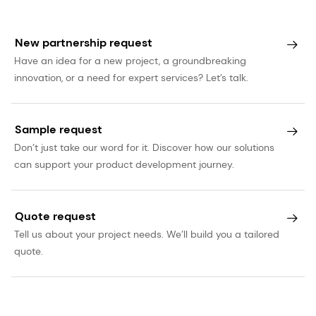
6. Colombo et al. Efectos a largo plazo de la
suplementación con LCPUFA en los resultados
New partnership request
cognitivos de la infancia,
Am J Clin Nutr.
2013,
Have an idea for a new project, a groundbreaking
98(2):403-12.
innovation, or a need for expert services? Let’s talk.
7. Martínez. Niveles tisulares de ácidos grasos
poliinsaturados durante el desarrollo humano
Sample request
temprano.
J Pediatr
. 1992, 120(4 Pt 2):S129-138.
Don’t just take our word for it. Discover how our solutions
can support your product development journey.
8. Witte et al. Los ácidos grasos omega-3 de
cadena larga mejoran la función y la estructura
cerebrales en los adultos mayores.
Quote request
Cereb
Tell us about your project needs. We’ll build you a tailored
Corte.
2014, 24(11):3059-3068.
quote.
9. Martí y Fortique. Ácidos grasos omega-3 y
deterioro cognitivo: una revisión
sistemática.
Nutr Hosp
, 2019, 36(4):939-949.