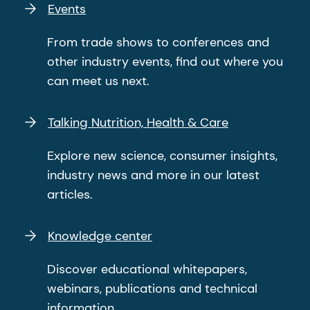
Events
regresión de la suplementación con ácidos
grasos poliinsaturados omega-3 para el
From trade shows to conferences and
trastorno depresivo mayor.
Psiquiatría
other industry events, find out where you
traslacional
, 2016, 6(3):e756.
can meet us next.
Talking Nutrition, Health & Care
Explore new science, consumer insights,
industry news and more in our latest
articles.
Knowledge center
Discover educational whitepapers,
webinars, publications and technical
information.