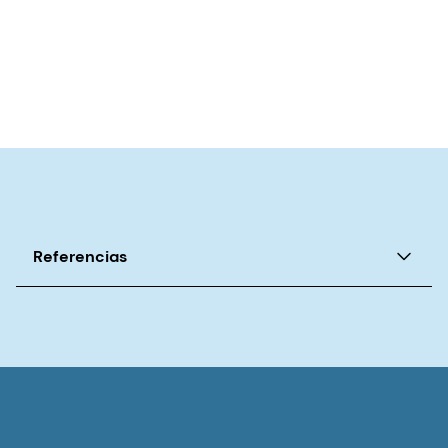
Referencias
1. Xu et al. Resultados neurológicos a largo plazo
de COVID-19.
Nature Medicine
, septiembre, 2022.
2. Condiciones CDC Long COVID o Post-
COVID.
Centros para el Control y la Prevención
de Enfermedades | CDC