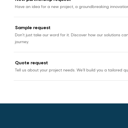
odynamics
.2019, 88(5):263-273.
Have an idea for a new project, a groundbreaking innovation, 
するオメガ3多価不飽和脂肪酸補充に関するメタ分析とメタ回
Sample request
Don’t just take our word for it. Discover how our solutions 
journey.
Quote request
Tell us about your project needs. We’ll build you a tailored qu