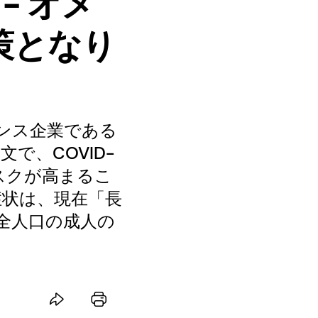
- オメ
策となり
ンス企業である
論文で、COVID-
スクが高まるこ
症状は、現在「長
国全人口の成人の