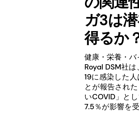
の関連性
ガ3は
得るか
健康・栄養・バ
Royal DSM社
19に感染した
とが報告された
いCOVID」
7.5％が影響