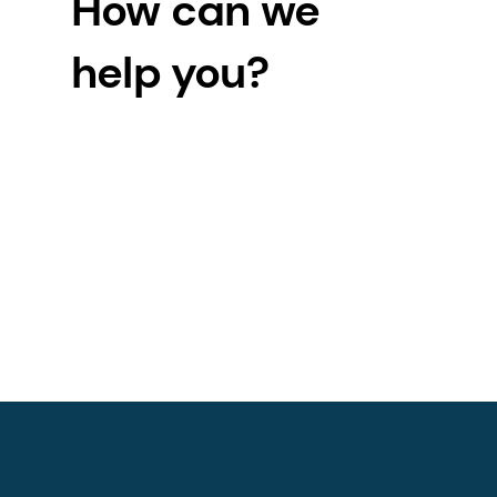
How can we
depressive disorder.
Psychotherapy& Psych
help you?
13. Mockingら、大うつ病性障害に対