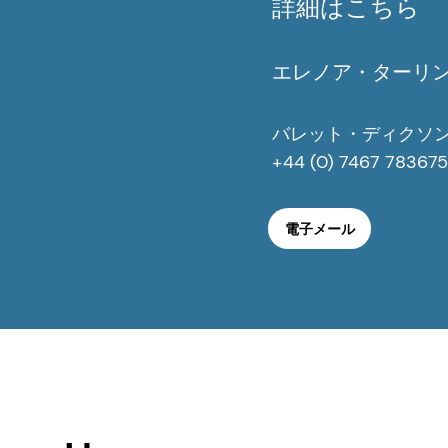
詳細はこちら
4. BasilとLevy.特殊化された解決促進
エレノア・ターリ
5. Makridesら：母乳とミルクで育てら
6. Colombo et al. Long-term effects of LC
バレット・ディクソ
+44 (0) 7467 7836
7. マルティネス：ヒトの発育初期における
8. Witteら、長鎖オメガ3脂肪酸は高齢者
電子メール
9. オメガ3脂肪酸と認知機能低下：システ
10. Liaoら：うつ病におけるオメガ-3 PU
11. Hallahan et al. Efficacy of omega-3 high
209(3):192-201.
12. Guu et al. International Society for Nut