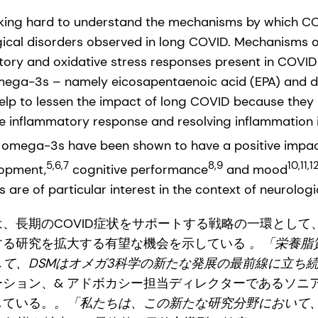
king hard to understand the mechanisms by which CO
gical disorders observed in long COVID. Mechanisms o
ory and oxidative stress responses present in COVID-19
mega-3s – namely eicosapentaenoic acid (EPA) and 
elp to lessen the impact of long COVID because they
he inflammatory response and resolving inflammation 
, omega-3s have been shown to have a positive impac
5,6,7
8,9
10,11,1
lopment,
cognitive performance
and mood
ts are of particular interest in the context of neurolo
、長期のCOVID症状をサポートする戦略の一環として
する研究を拡大する有望な機会を示している
。「栄養脂
て、DSMはオメガ3科学の新たな発展の最前線に立ち
ション、& アドボカシー担当ディレクターであるソニ
している。
。「私たちは、この新たな研究分野において