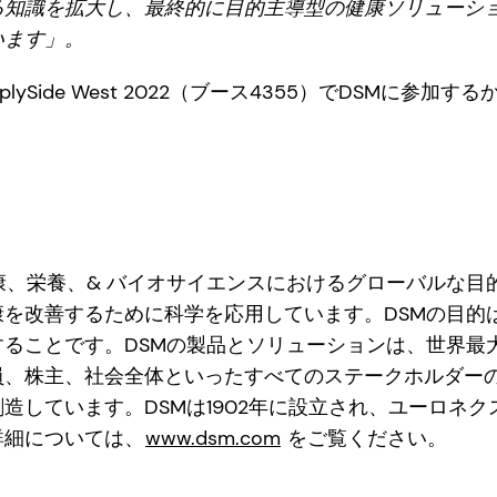
る知識を拡大し、最終的に目的主導型の健康ソリューシ
います」。
ySide West 2022（ブース4355）でDSMに参加する
康、栄養、& バイオサイエンスにおけるグローバルな目
康を改善するために科学を応用しています。DSMの目的
することです。DSMの製品とソリューションは、世界最
員、株主、社会全体といったすべてのステークホルダー
造しています。DSMは1902年に設立され、ユーロネ
詳細については、
www.dsm.com
をご覧ください。