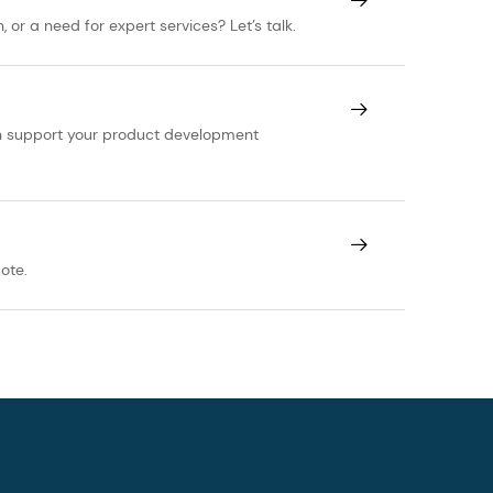
or a need for expert services? Let’s talk.
帰。
Translational Psychiatry
, 2016, 6(3):e756.
can support your product development
ote.