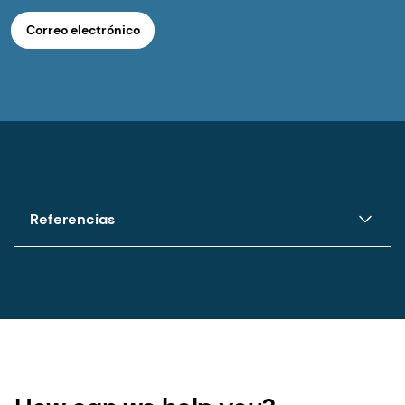
Correo electrónico
Referencias
Los estudios clínicos demuestran que se alcanza un
nivel suficiente de vitamina D una media de 3 veces
más rápido y de forma más eficaz en comparación
con la D3 a dosis iguales. Declaraciones en el envase
según los requisitos reglamentarios regionales.