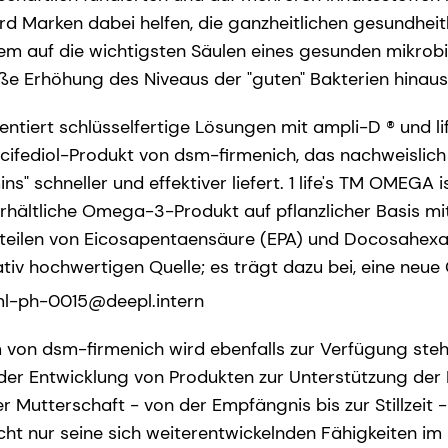
rd Marken dabei helfen, die ganzheitlichen gesundheitl
em auf die wichtigsten Säulen eines gesunden mikrob
oße Erhöhung des Niveaus der "guten" Bakterien hinaus
tiert schlüsselfertige Lösungen mit ampli-D ® und l
lcifediol-Produkt von dsm-firmenich, das nachweislich 
s" schneller und effektiver liefert. 1 life's TM OMEGA 
erhältliche Omega-3-Produkt auf pflanzlicher Basis mi
rteilen von Eicosapentaensäure (EPA) und Docosahexa
tativ hochwertigen Quelle; es trägt dazu bei, eine neu
l-ph-0015@deepl.intern
von dsm-firmenich wird ebenfalls zur Verfügung steh
 der Entwicklung von Produkten zur Unterstützung de
 Mutterschaft - von der Empfängnis bis zur Stillzeit -
ht nur seine sich weiterentwickelnden Fähigkeiten im 