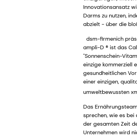
Innovationsansatz wi
Darms zu nutzen, ind
abzielt - über die bl
dsm-firmenich präsen
ampli-D ® ist das Ca
"Sonnenschein-Vitamin
einzige kommerziell 
gesundheitlichen Vo
einer einzigen, quali
umweltbewussten xm
Das Ernährungsteam 
sprechen, wie es bei
der gesamten Zeit der
Unternehmen wird nic