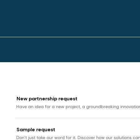
r Vitamin-D-Status im Vergleich zu D3 bei gleicher Dosis im 
mäß den regionalen gesetzlichen Anforderungen.
New partnership request
Have an idea for a new project, a groundbreaking innovation, 
Sample request
Don’t just take our word for it. Discover how our solutions 