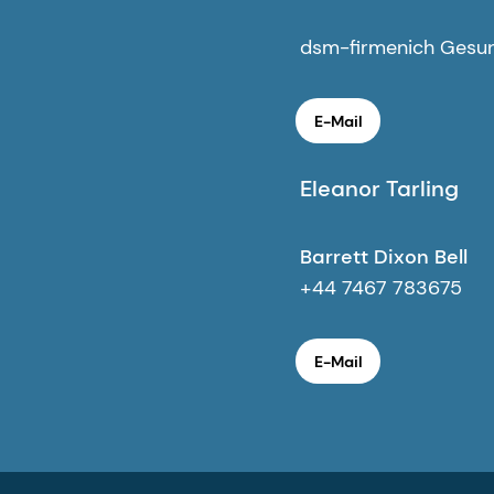
dsm-firmenich Gesun
E-Mail
Eleanor Tarling
Barrett Dixon Bell
+44 7467 783675
E-Mail