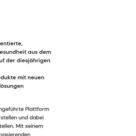
ntierte,
Gesundheit aus dem
f der diesjährigen
odukte mit neuen
slösungen
ngeführte Plattform
stellen und dabei
ellen. Mit seinem
 basierenden