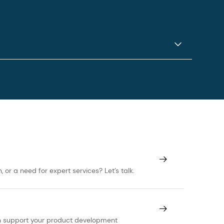
Durchschnitt dreimal schneller und effizienter
or a need for expert services? Let’s talk.
can support your product development