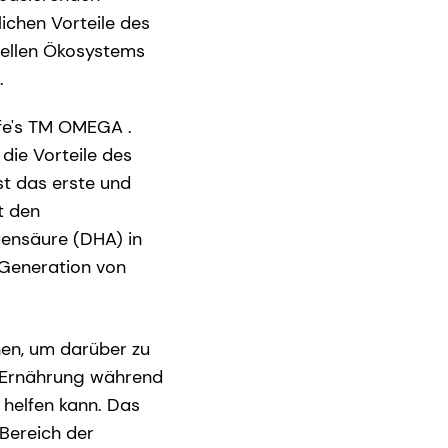
ichen Vorteile des
iellen Ökosystems
.
ife's TM OMEGA .
die Vorteile des
ist das erste und
t den
ensäure (DHA) in
e Generation von
en, um darüber zu
r Ernährung während
 helfen kann. Das
Bereich der