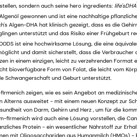
tellen, sondern auch seine hero ingredients:
life'sDHA
Algenöl gewonnen und ist eine nachhaltige pflanzliche
h's Algen-DHA hat klinisch gezeigt, dass es die Gehir
lingen unterstützt und das Risiko einer Frühgeburt re
DS ist eine hochwirksame Lösung, die eine äquivale
möglicht und damit sicherstellt, dass die Verbraucher
zen in einem einzigen, leicht zu verzehrenden Format 
leicht bioverfügbare Form von Folat, die leicht vom K
de Schwangerschaft und Geburt unterstützt.
-firmenich zeigen, wie es sein Angebot an medizinisc
 Alterns ausweitet - mit einem neuen Konzept zur Sch
esundheit von Darm, Gehirn und Herz , um für die ko
m-firmenich wird auch eine Lösung vorstellen, die Ca
nzliches Protein - ein wesentlicher Nährstoff zur Erha
ammen mit Oligosacchariden aus Humanmilch (HMOs) -