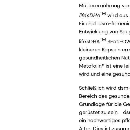
Mütterernährung vors
TM
life'sDHA
wird aus 
Fischöl. dsm-firmenic
Entwicklung von Säug
TM
life'sDHA
SF55-O200
kleineren Kapseln er
gesundheitlichen Nut
Metafolin® ist eine 
wird und eine gesun
Schließlich wird dsm
Bereich des gesunden
Grundlage für die G
gerüstet zu sein. ds
ein hochwertiges pfla
Alter. Dies ist zus