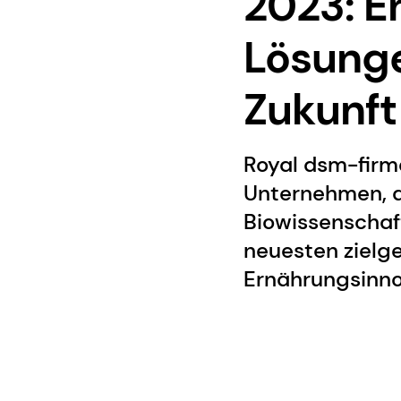
2023: E
Lösunge
Zukunft
Royal dsm-firme
Unternehmen, d
Biowissenschaft
neuesten zielge
Ernährungsinnov