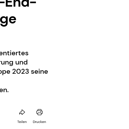
o-End-
ige
entiertes
rung und
rope 2023 seine
en.
Teilen
Drucken