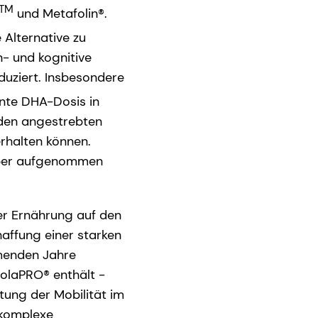
TM
und Metafolin®.
 Alternative zu
n- und kognitive
duziert. Insbesondere
nte DHA-Dosis in
 den angestrebten
erhalten können.
örper aufgenommen
her Ernährung auf den
affung einer starken
mmenden Jahre
nolaPRO® enthält -
ltung der Mobilität im
 komplexe