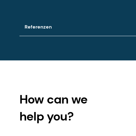
Referenzen
Klinische Studien zeigen, dass ein ausreichende
erreicht wird. Angaben auf der Verpackung ge
How can we
help you?