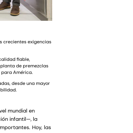
s crecientes exigencias
alidad fiable,
u planta de premezclas
n para América.
radas, desde una mayor
bilidad.
vel mundial en
ón infantil—, la
 importantes.
Hoy,
las