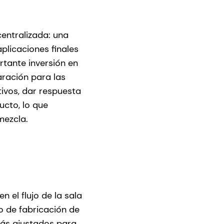
centralizada: una
plicaciones finales
tante inversión en
aración para las
tivos, dar respuesta
ucto, lo que
mezcla.
el flujo de la sala
o de fabricación de
más ajustados para