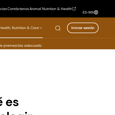
icias
Contáctenos
Animal Nutrition & Health
ES-MX
Health, Nutrition & Care
Iniciar sesión
e de premezclas adecuado
é es