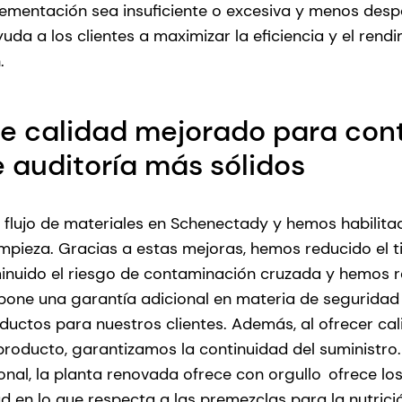
lementación sea insuficiente o excesiva y menos desp
uda a los clientes a maximizar la eficiencia y el rend
n.
de calidad mejorado para con
e auditoría más sólidos
flujo de materiales en Schenectady y hemos habilita
limpieza. Gracias a estas mejoras, hemos reducido el
nuido el riesgo de contaminación cruzada y hemos re
upone una garantía adicional en materia de seguridad
ductos para nuestros clientes. Además, al ofrecer ca
l producto, garantizamos la continuidad del suministr
nal, la planta renovada ofrece con orgullo
ofrece lo
 en lo que respecta a las premezclas para la nutrición