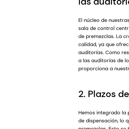
las auditor
El núcleo de nuestra
sala de control cent
de premezclas. La cr
calidad, ya que ofre
auditorías. Como resu
a las auditorías de l
proporciona a nuestr
2. Plazos d
Hemos integrado la p
de dispensación, lo 
premezclas. Esto se