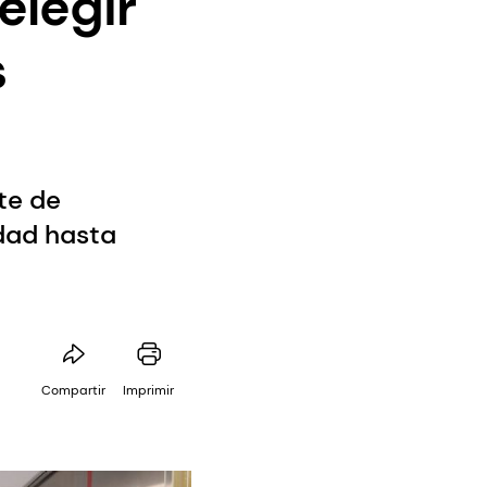
elegir
s
te de
idad hasta
Compartir
Imprimir