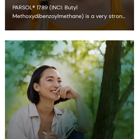
PARSOL® 1789 (INCI: Butyl
Methoxydibenzoylmethane) is a very strong
and efficient UVA absorber for sunscreen
and other skin care formulations. It enables
broadband protection when combined with
effective UVB filters and can also
contribute to SPF.