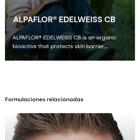
ALPAFLOR® EDELWEISS CB
ALPAFLOR® EDELWEISS CB is an organic
bioactive that protects skin barrier,
enhances skin resistance to external stress
factors and provides an ultimate skin
sensation. It is COSMOS and NATRUE
organic certified and Fair for Life fair trade
certified.
Formulaciones relacionadas