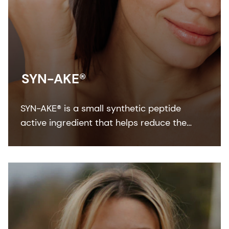
SYN-AKE®
SYN-AKE® is a small synthetic peptide
active ingredient that helps reduce the
appearance of wrinkles and laughter lines.
It’s fast acting, long lasting and fully
reversible.