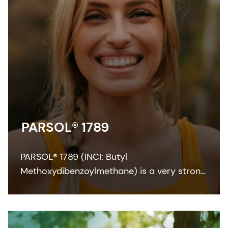
PARSOL® 1789
PARSOL® 1789 (INCI: Butyl
Methoxydibenzoylmethane) is a very strong
and efficient UVA absorber for sunscreen
and other skin care formulations. It enables
broadband protection when combined with
effective UVB filters and can also