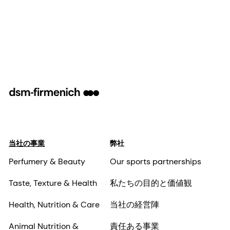
formulation concepts to overcome these.
当社の事業
弊社
Perfumery & Beauty
Our sports partnerships
Taste, Texture & Health
私たちの目的と価値観
Health, Nutrition & Care
当社の経営陣
Animal Nutrition &
責任ある事業