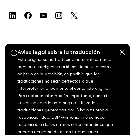
Aviso legal sobre la traducción
©2026 dsm-firmenich. Todos los derechos reservados.
Esta página se ha traducido automáticamente
mediante inteligencia artificial. Aunque nuestro
Protección de datos
objetivo es la precisión, es posible que las
traducciones no sean perfectas o que
interpreten erróneamente el contenido original.
Condiciones de uso
Para obtener información importante, consulte
la versión en el idioma original. Utiliza las
Condiciones generales
traducciones generadas por IA bajo tu propia
responsabilidad. DSM-Firmenich no se hace
Transparencia en California
responsable de los errores o malentendidos que
puedan derivarse de estas traducciones.