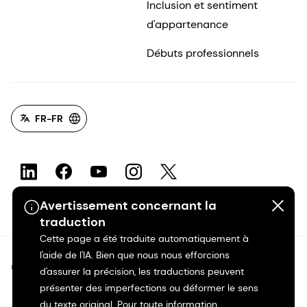
Inclusion et sentiment
d'appartenance
Débuts professionnels
FR-FR
Avertissement concernant la
traduction
Cette page a été traduite automatiquement à
l'aide de l'IA. Bien que nous nous efforcions
©2026 dsm-firmenich. Tous droits réservés.
d'assurer la précision, les traductions peuvent
présenter des imperfections ou déformer le sens
Avis de confidentialité
du texte original. Pour toute information