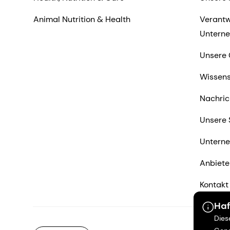
Animal Nutrition & Health
Verantw
Untern
Unsere 
Wissens
Nachric
Unsere 
Untern
Anbiete
Kontakt
Haf
Dies