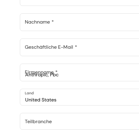
Nachname
Geschäftliche E-Mail
Firmenname
Anthropic, PBC
Land
548 Market St Pmb 90375, San Francisco, California, US
United States
Teilbranche