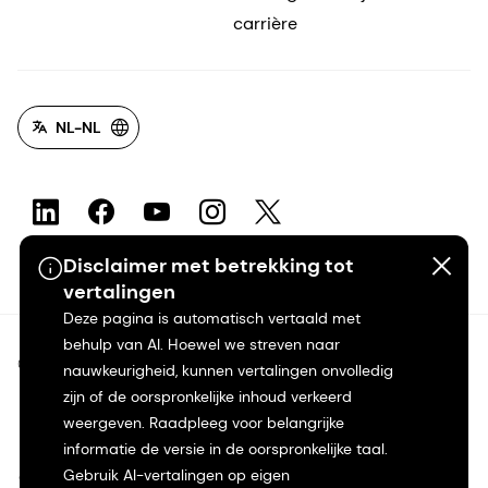
carrière
NL-NL
Disclaimer met betrekking tot
vertalingen
Deze pagina is automatisch vertaald met
behulp van AI. Hoewel we streven naar
©2026 dsm-firmenich. Alle rechten voorbehouden.
nauwkeurigheid, kunnen vertalingen onvolledig
zijn of de oorspronkelijke inhoud verkeerd
Privacyverklaring
weergeven. Raadpleeg voor belangrijke
informatie de versie in de oorspronkelijke taal.
Gebruik AI-vertalingen op eigen
Gebruiksvoorwaarden