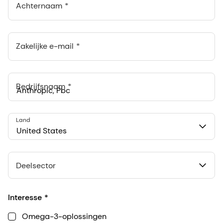
Achternaam
Zakelijke e-mail
Bedrijfsnaam
Anthropic, PBC
Land
548 Market St Pmb 90375, San Francisco, California, US
United States
Deelsector
Interesse
Omega-3-oplossingen