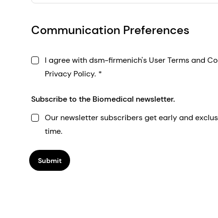
ANTHROPIC PBC ASIA PACIFIC PTE. LTD.
133 Devonshire Road, Singapore, SG
Communication Preferences
I agree with dsm-firmenich's User Terms and Co
Privacy Policy.
Subscribe to the Biomedical newsletter.
Our newsletter subscribers get early and exclus
time.
Submit