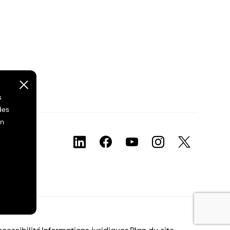
s
des
on