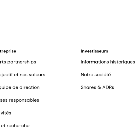
treprise
Investisseurs
rts partnerships
Informations historiques
jectif et nos valeurs
Notre société
quipe de direction
Shares & ADRs
ises responsables
ivités
 et recherche