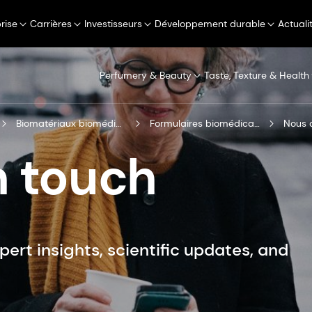
rise
Carrières
Investisseurs
Développement durable
Actuali
Perfumery & Beauty
Taste, Texture & Health
Biomatériaux biomédicaux
Formulaires biomédicaux
Nous 
in touch
pert insights, scientific updates, and