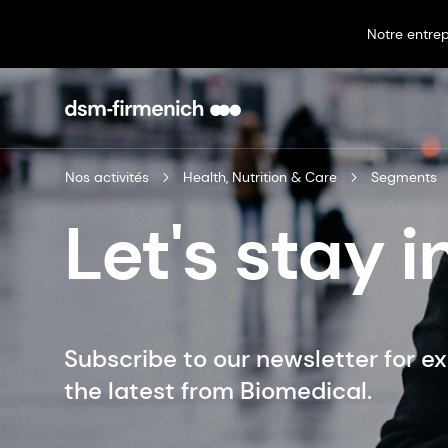
Notre entrep
Nos activités
Health, Nutrition & Care
Segments
Let's stay 
Subscribe to our newsletter for ex
the latest from Biomedical.