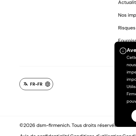
Actuali
Nos imp
Risques
Fournis
Ave
Nous co
Cett
nous
impe
impo
FR-FR
Util
Firm
pouv
©2026 dsm-firmenich. Tous droits réservés.