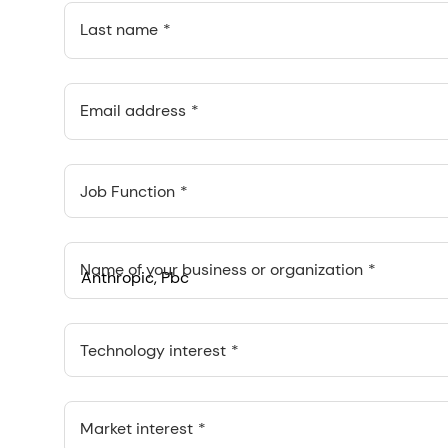
Last name
Email address
Job Function
Name of your business or organization
Anthropic, PBC
548 Market St Pmb 90375, San Francisco, California, US
Technology interest
ANTHROPIC PBC SPAIN SL.
Calle Goya 20, 5 Iz, Madrid, Madrid, ES
Market interest