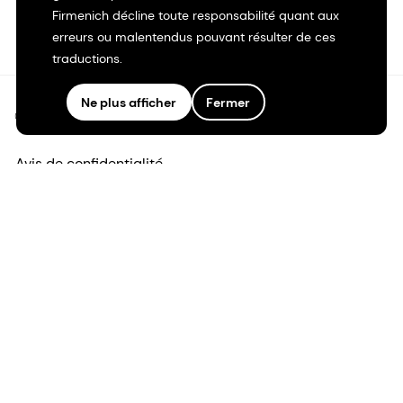
Firmenich décline toute responsabilité quant aux
erreurs ou malentendus pouvant résulter de ces
traductions.
Ne plus afficher
Fermer
©2026 dsm-firmenich. Tous droits réservés.
Avis de confidentialité
Conditions d'utilisation
Conditions d'utilisation
Transparence en Californie
Déclaration d'accessibilité
Informations juridiques