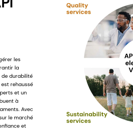
API
érer les
antir la
 de durabilité
I est rehaussé
xperts et un
ibuent à
caments. Avec
sur le marché
nfiance et