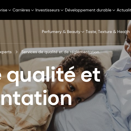
rise
Carrières
Investisseurs
Développement durable
Actuali
Perfumery & Beauty
Taste, Texture & Health
experts
Services de qualité et de réglementation
 qualité et
ntation