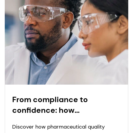
From compliance to
confidence: how
pharmaceutical quality
Discover how pharmaceutical quality
management is evolving