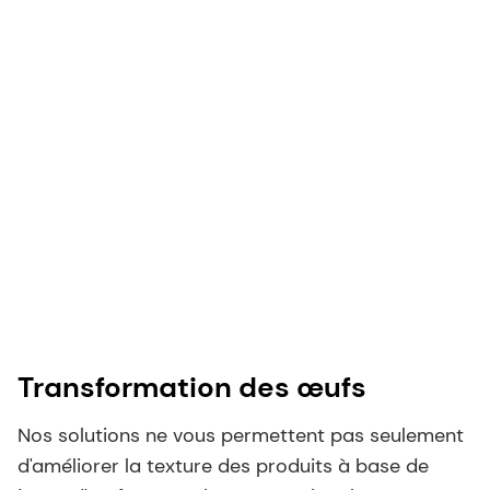
Transformation des œufs
Nos solutions ne vous permettent pas seulement
d'améliorer la texture des produits à base de
jaune d'œuf comme la mayonnaise. Ils
permettent également un meilleur contrôle, une
optimisation plus rapide et une réduction des