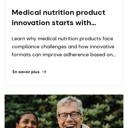
Medical nutrition product
innovation starts with
people: proprietary insights
Learn why medical nutrition products face
to real-world needs in
compliance challenges and how innovative
nutritional care
formats can improve adherence based on
real-world insights.
En savoir plus