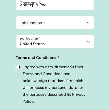
Company
Anthropic, PBC
548 Market St Pmb 90375, San Francisco, California, US
Job function
Your location
United States
Terms and Conditions
I agree with dsm-firmenich's User
Terms and Conditions and
acknowledge that dsm-firmenich
will process my personal data for
the purposes described its Privacy
Policy.