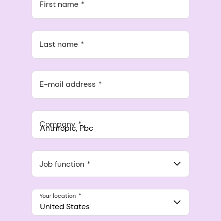
First name
Last name
E-mail address
Company
Anthropic, PBC
548 Market St Pmb 90375, San Francisco, California, US
Job function
Your location
United States