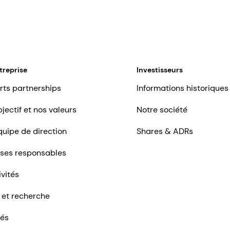
treprise
Investisseurs
rts partnerships
Informations historiques
jectif et nos valeurs
Notre société
quipe de direction
Shares & ADRs
ises responsables
ivités
 et recherche
tés