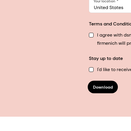
Your location
United States
Terms and Conditi
I agree with d
firmenich will 
Stay up to date
I'd like to rec
Download