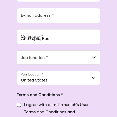
E-mail address
Company
Anthropic, PBC
548 Market St Pmb 90375, San Francisco, California, US
Job function
Your location
United States
Terms and Conditions
I agree with dsm-firmenich's User
Terms and Conditions and