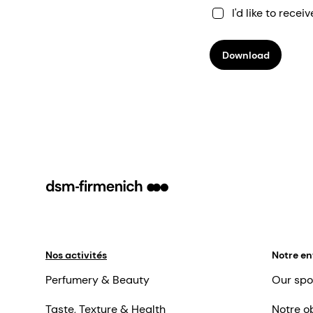
I'd like to rec
Download
Nos activités
Notre en
Perfumery & Beauty
Our spo
Taste, Texture & Health
Notre ob