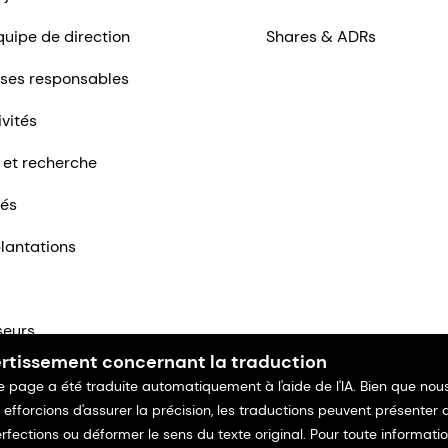
quipe de direction
Shares & ADRs
ises responsables
ivités
 et recherche
tés
lantations
seurs
rtissement concernant la traduction
ntacter
e page a été traduite automatiquement à l'aide de l'IA. Bien que nou
 efforcions d'assurer la précision, les traductions peuvent présenter 
rfections ou déformer le sens du texte original. Pour toute informati