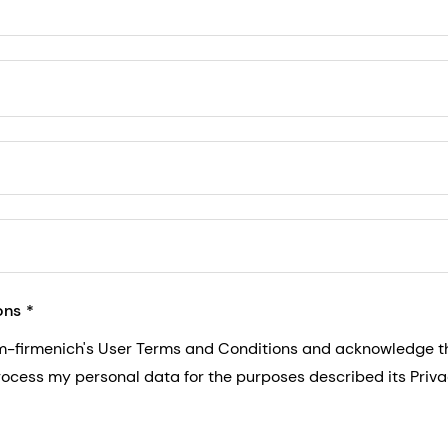
5, San Francisco, California, US
ons
sm-firmenich's User Terms and Conditions and acknowledge 
process my personal data for the purposes described its Priva