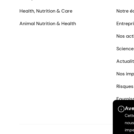
Health, Nutrition & Care
Notre é
Animal Nutrition & Health
Entrepr
Nos act
Science
Actuali
Nos imp
Risques
Fournis
Ave
Nous co
Cett
nous
impe