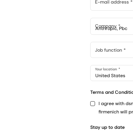
E-mail address
Company
Anthropic, PBC
548 Market St Pmb 9037
Job function
Your location
United States
Terms and Conditi
I agree with d
firmenich will 
Stay up to date