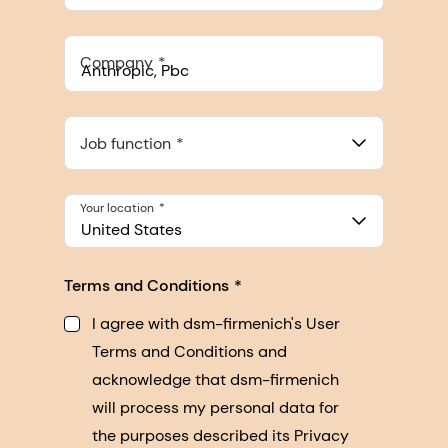
Company
Anthropic, PBC
548 Market St Pmb 90375, San Francisco, California, US
Job function
Your location
United States
Terms and Conditions
I agree with dsm-firmenich's User
Terms and Conditions and
acknowledge that dsm-firmenich
will process my personal data for
the purposes described its Privacy