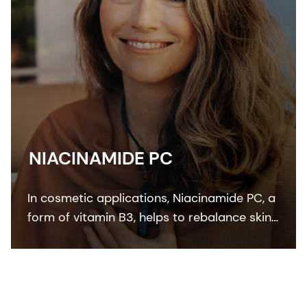
NIACINAMIDE PC
In cosmetic applications, Niacinamide PC, a
form of vitamin B3, helps to rebalance skin
pigmentation, refines pores and improves
skin elasticity. It helps to protect from UV
and blue light damage.