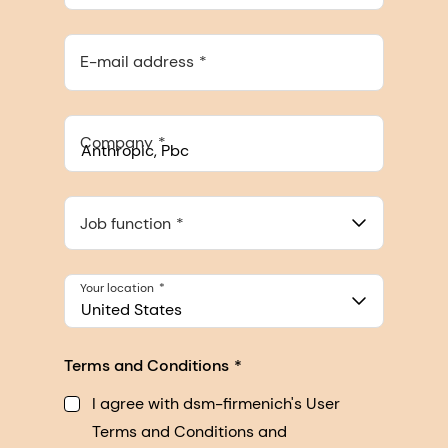
E-mail address
Company
Anthropic, PBC
548 Market St Pmb 90375, San Francisco, California, US
Job function
Your location
United States
Terms and Conditions
I agree with dsm-firmenich's User
Terms and Conditions and