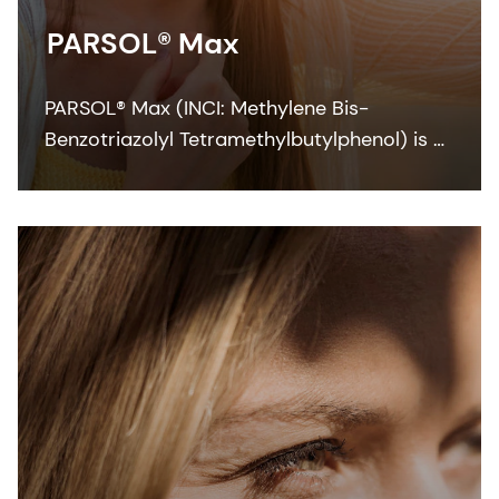
PARSOL® Max
PARSOL® Max (INCI: Methylene Bis-
Benzotriazolyl Tetramethylbutylphenol) is a
photostable broad spectrum UV filter which
delivers outstanding performance that
breaks through the boundaries of UVB and
UVA to continue into the blue light
spectrum.