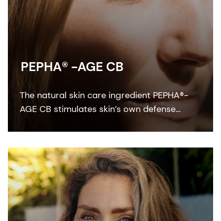
PEPHA® -AGE CB
The natural skin care ingredient PEPHA®-
AGE CB stimulates skin’s own defense
against the negative impact of blue light
protecting the skin barrier and boost the
collagen synthesis.