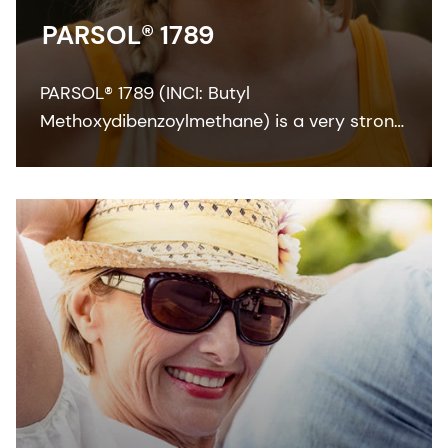
PARSOL® 1789
PARSOL® 1789 (INCI: Butyl
Methoxydibenzoylmethane) is a very strong
and efficient UVA absorber for sunscreen
and other skin care formulations. It enables
broadband protection when combined with
effective UVB filters and can also
contribute to SPF.