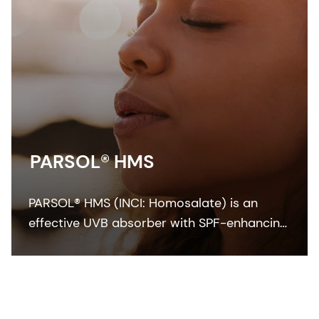
PARSOL® HMS
PARSOL® HMS (INCI: Homosalate) is an
effective UVB absorber with SPF-enhancing
properties. The UV filter integrates easily
into the oil phase of sun protection
formulations and is ideal for all kinds of
sunscreen formulations.