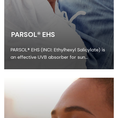
PARSOL® EHS
PARSOL® EHS (INCI: Ethylhexyl Salicylate) is
an effective UVB absorber for sun
protection formulations. This colorless
liquid UV filter is an effective solvent for
many solid filters like PARSOL® 1789.