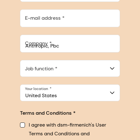
E-mail address
Company
Anthropic, PBC
548 Market St Pmb 90375, San Francisco, California, US
Job function
Your location
United States
Terms and Conditions
I agree with dsm-firmenich's User
Terms and Conditions and