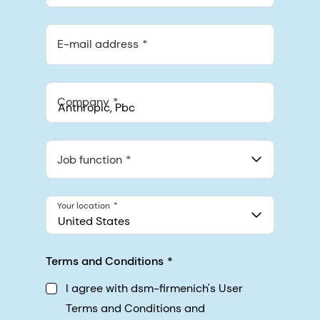
E-mail address
Company
Anthropic, PBC
548 Market St Pmb 90375, San Francisco, California, US
Job function
Your location
United States
Terms and Conditions
I agree with dsm-firmenich's User
Terms and Conditions and