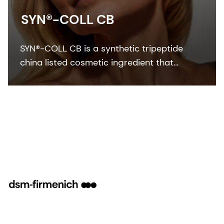
SYN®-COLL CB
SYN®-COLL CB is a synthetic tripeptide
china listed cosmetic ingredient that
simultaneously boosts collagen production
and protects against collagen
degradation.