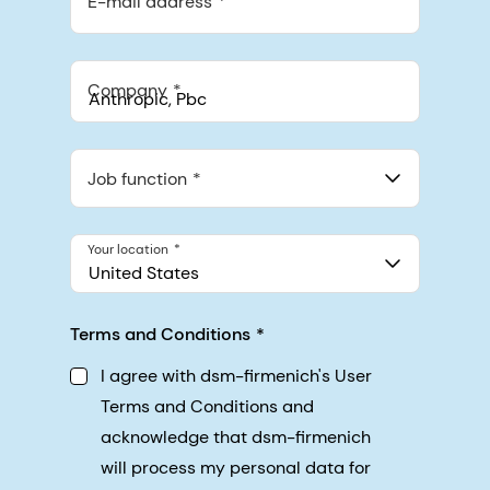
E-mail address
Company
Anthropic, PBC
548 Market St Pmb 90375, San Francisco, California, US
Job function
Your location
United States
Terms and Conditions
I agree with dsm-firmenich's User
Terms and Conditions and
acknowledge that dsm-firmenich
will process my personal data for