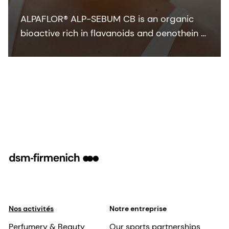
ALPAFLOR® ALP-SEBUM CB is an organic
bioactive rich in flavanoids and oenothein B
- key compounds that show sebum-
regulating and anti-inflammatory activities.
It is COSMOS and NATRUE organic certified
and Fair for Life fair trade certified.
Nos activités
Notre entreprise
Perfumery & Beauty
Our sports partnerships