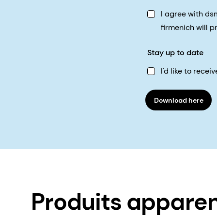
I agree with d
firmenich will 
Stay up to date
I'd like to rec
Download here
Produits appare