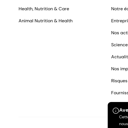
Health, Nutrition & Care
Notre é
Animal Nutrition & Health
Entrepr
Nos act
Science
Actuali
Nos imp
Risques
Fournis
Nous co
Ave
Cett
nous