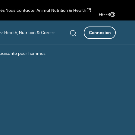
tés
Nous contacter
Animal Nutrition & Health
FR-FR
Health, Nutrition & Care
Connexion
 apaisante pour hommes