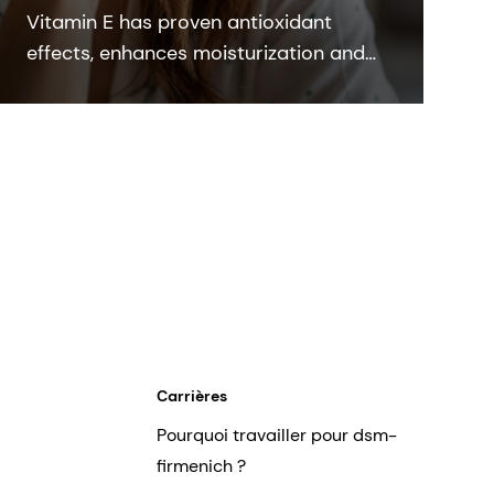
Vitamin E has proven antioxidant
effects, enhances moisturization and
strengthens the skin barrier. DSM’s
Quali E is the most sustainable
synthetic vitamin form on the market.
Carrières
Pourquoi travailler pour dsm-
firmenich ?