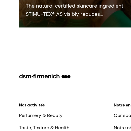
The natural certified skincare ingredient
STIMU-TEX® AS visibly reduces
histamine-related symptoms like
irritation and itching for a truly soothed
and flawless looking skin.
Nos activités
Notre en
Perfumery & Beauty
Our spo
Taste, Texture & Health
Notre ob