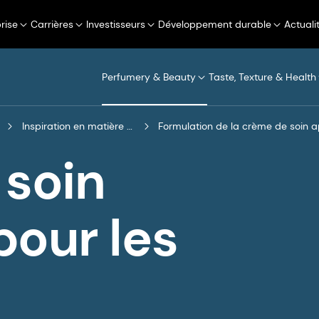
rise
Carrières
Investisseurs
Développement durable
Actuali
Perfumery & Beauty
Taste, Texture & Health
Inspiration en matière de formulation
Formulation de la crème de soin
 soin
pour les