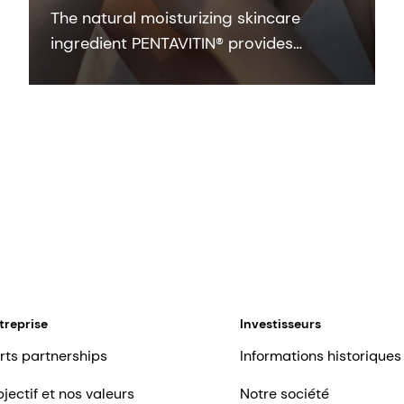
The natural moisturizing skincare
ingredient PENTAVITIN® provides
powerful hydration to all facial areas,
visualized by new facial skin hydration
color mapping technology.
treprise
Investisseurs
rts partnerships
Informations historiques
jectif et nos valeurs
Notre société