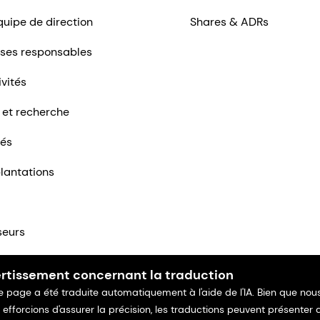
quipe de direction
Shares & ADRs
ises responsables
ivités
 et recherche
tés
lantations
seurs
ntacter
rtissement concernant la traduction
e page a été traduite automatiquement à l'aide de l'IA. Bien que nou
 efforcions d'assurer la précision, les traductions peuvent présenter 