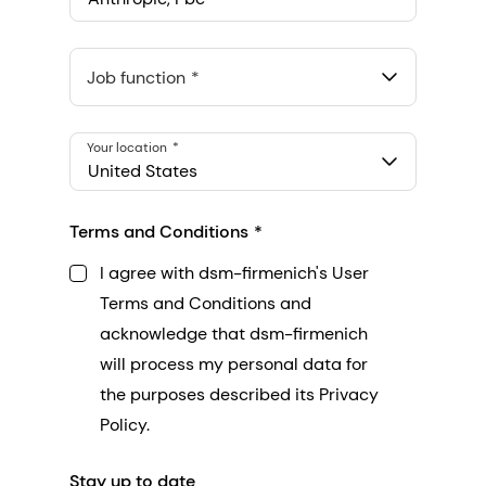
Anthropic, PBC
548 Market St Pmb 90375, San Francisco, California, US
Job function
Your location
United States
Terms and Conditions
I agree with dsm-firmenich's User
Terms and Conditions and
acknowledge that dsm-firmenich
will process my personal data for
the purposes described its Privacy
Policy.
Stay up to date