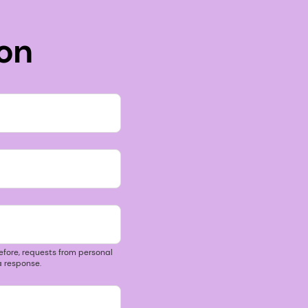
on
efore, requests from personal
 response.