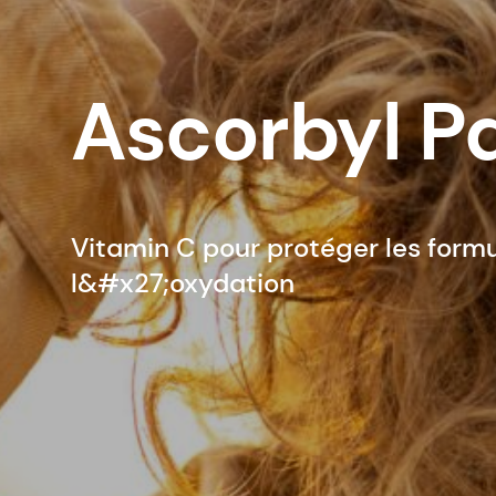
Ascorbyl P
Vitamin C pour protéger les formu
l&#x27;oxydation