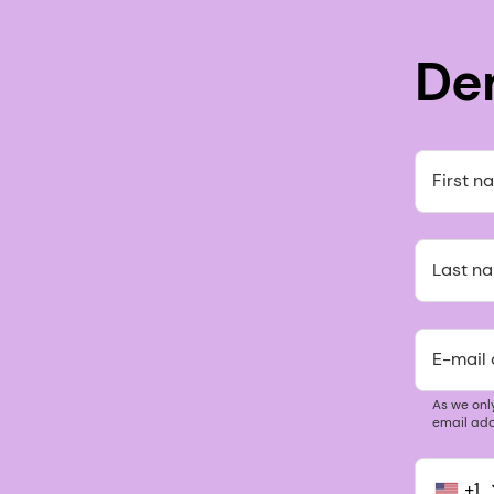
De
First n
Last n
E-mail
As we onl
email add
+1