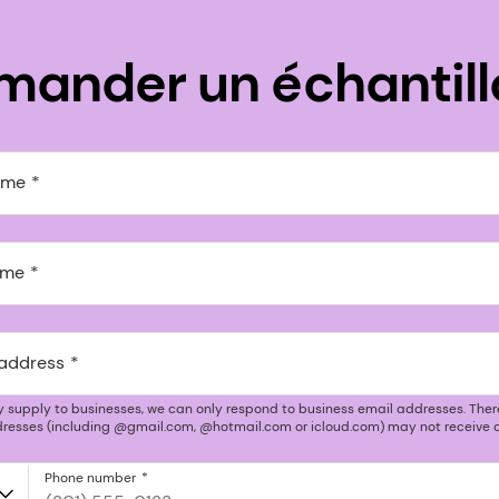
mander un échantill
ame
ame
 address
y supply to businesses, we can only respond to business email addresses. Ther
resses (including @gmail.com, @hotmail.com or icloud.com) may not receive a
Phone number