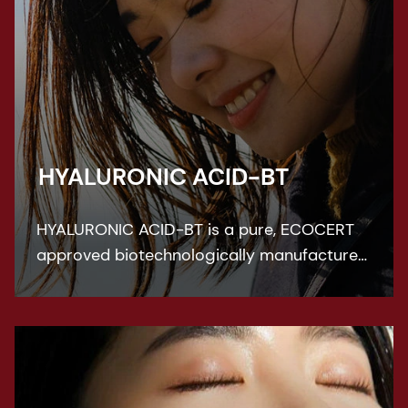
HYALURONIC ACID-BT
HYALURONIC ACID-BT is a pure, ECOCERT
approved biotechnologically manufactured
skin bioactive that perfectly moisturizes
skin and improves skin smoothness,
elasticity and freshness.