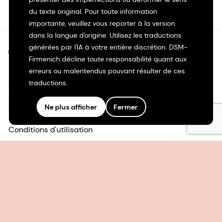
du texte original. Pour toute information
importante, veuillez vous reporter à la version
dans la langue d'origine. Utilisez les traductions
générées par l'IA à votre entière discrétion. DSM-
©2026 dsm-firmenich. Tous droits réservés.
Firmenich décline toute responsabilité quant aux
erreurs ou malentendus pouvant résulter de ces
Avis de confidentialité
traductions.
Conditions d'utilisation
Ne plus afficher
Fermer
Conditions d'utilisation
Transparence en Californie
Déclaration d'accessibilité
Informations juridiques