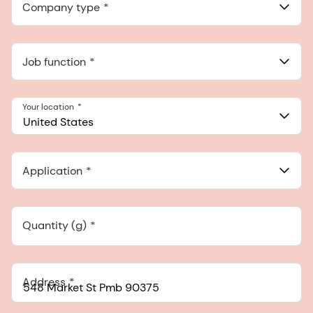
548 Market St Pmb 90375, San Francisco, California, US
Company type
Job function
Your location
United States
Application
Quantity (g)
Address