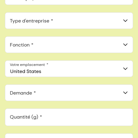
Anthropic, PBC
548 Market St Pmb 90375, San Francisco, California, US
Type d'entreprise
Fonction
Votre emplacement
United States
Demande
Quantité (g)