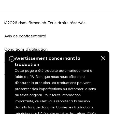
©2026 dsm-firmenich. Tous droits réservés.
Avis de confidentialité
Conditions d'utilisation
Avertissement concernant la
Conditions d'utilisation
traduction
Cette page a été traduite automatiquement à
Transparence en Californie
l'aide de l'IA. Bien que nous nous efforcions
d'assurer la précision, les traductions peuvent
Déclaration d'accessibilité
présenter des imperfections ou déformer le sens
du texte original. Pour toute information
importante, veuillez vous reporter à la version
Informations juridiques
dans la langue d'origine. Utilisez les traductions
générées par l'IA à votre entière discrétion. DSM-