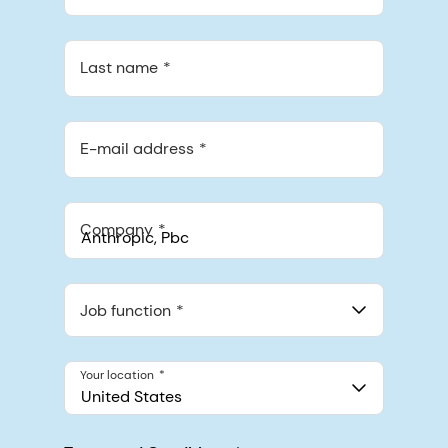
Last name
E-mail address
Company
Anthropic, PBC
548 Market St Pmb 90375, San Francisco, California, US
Job function
Your location
United States