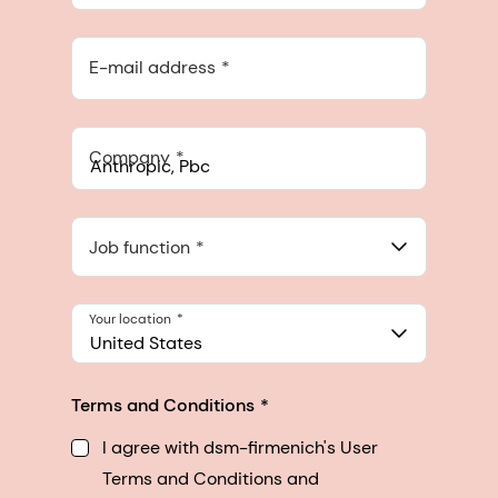
E-mail address
Company
Anthropic, PBC
548 Market St Pmb 90375, San Francisco, California, US
Job function
Your location
United States
Terms and Conditions
I agree with dsm-firmenich's User
Terms and Conditions and