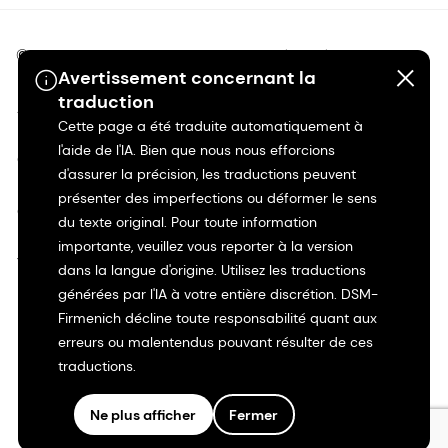
©2026 dsm-firmenich. Tous droits réservés.
Avertissement concernant la
traduction
Avis de confidentialité
Cette page a été traduite automatiquement à
l'aide de l'IA. Bien que nous nous efforcions
Conditions d'utilisation
d'assurer la précision, les traductions peuvent
présenter des imperfections ou déformer le sens
Conditions d'utilisation
du texte original. Pour toute information
importante, veuillez vous reporter à la version
Transparence en Californie
dans la langue d'origine. Utilisez les traductions
générées par l'IA à votre entière discrétion. DSM-
Déclaration d'accessibilité
Firmenich décline toute responsabilité quant aux
erreurs ou malentendus pouvant résulter de ces
traductions.
Informations juridiques
Ne plus afficher
Fermer
Plan du site