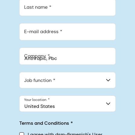
Last name
E-mail address
Company
Anthropic, PBC
548 Market St Pmb 90375, San Francisco, California, US
Job function
Your location
United States
Terms and Conditions
I agree with dsm-firmenich's User