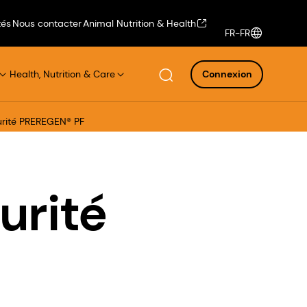
tés
Nous contacter
Animal Nutrition & Health
FR-FR
Health, Nutrition & Care
Connexion
urité PREREGEN® PF
urité