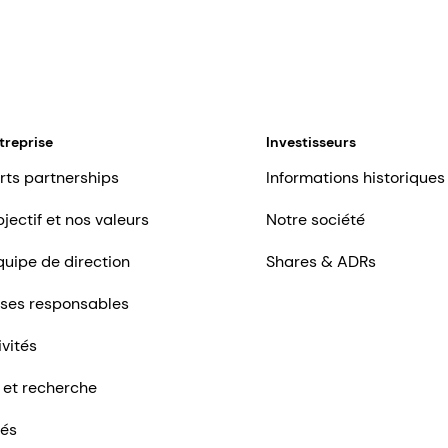
treprise
Investisseurs
rts partnerships
Informations historiques
jectif et nos valeurs
Notre société
quipe de direction
Shares & ADRs
ises responsables
ivités
 et recherche
tés