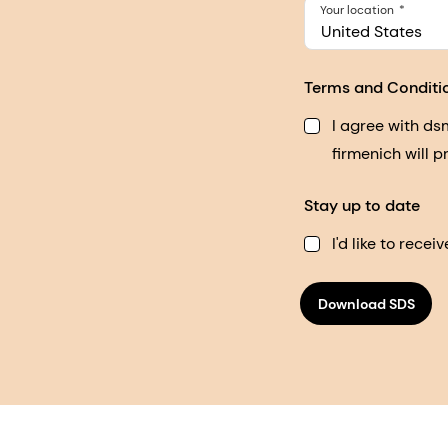
Your location
United States
Terms and Conditi
I agree with d
firmenich will 
Stay up to date
I'd like to rec
Download SDS