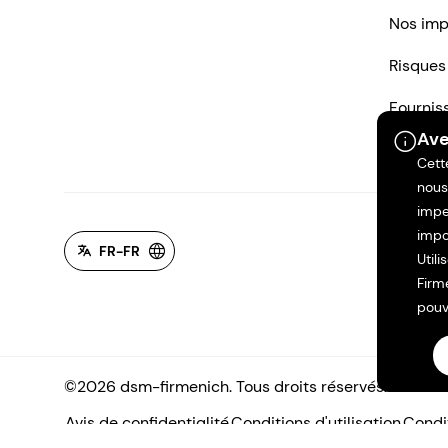
Nos imp
Risques
Fournis
Ave
Nous co
Cett
nous
impe
impo
FR-FR
Util
Firm
pouv
©2026 dsm-firmenich. Tous droits réservés.
Avis de confidentialité
Conditions d'utilisation
Condit