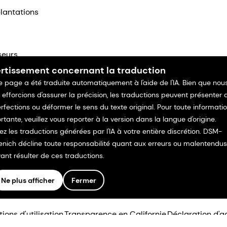
lantations
seurs
rtissement concernant la traduction
ntacter
e page a été traduite automatiquement à l'aide de l'IA. Bien que nou
 efforcions d'assurer la précision, les traductions peuvent présenter 
rfections ou déformer le sens du texte original. Pour toute informati
rtante, veuillez vous reporter à la version dans la langue d'origine.
isez les traductions générées par l'IA à votre entière discrétion. DSM-
enich décline toute responsabilité quant aux erreurs ou malentendus
ant résulter de ces traductions.
Ne plus afficher
Fermer
ions d'utilisation
Transparence en Californie
Déclaration d'ac