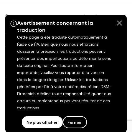
©2026 dsm-firmenich. Tous droits réservés.
Avertissement concernant la
traduction
Avis de confidentialité
Cette page a été traduite automatiquement à
l'aide de l'IA. Bien que nous nous efforcions
Conditions d'utilisation
d'assurer la précision, les traductions peuvent
présenter des imperfections ou déformer le sens
Conditions d'utilisation
du texte original. Pour toute information
importante, veuillez vous reporter à la version
Transparence en Californie
dans la langue d'origine. Utilisez les traductions
générées par l'IA à votre entière discrétion. DSM-
Déclaration d'accessibilité
Firmenich décline toute responsabilité quant aux
erreurs ou malentendus pouvant résulter de ces
traductions.
Informations juridiques
Ne plus afficher
Fermer
Plan du site