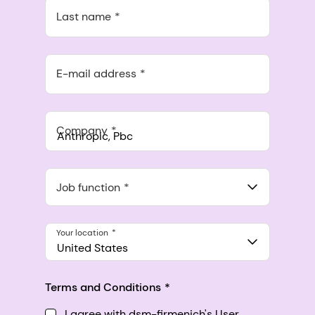
Last name
E-mail address
Company
Anthropic, PBC
548 Market St Pmb 90375, San Francisco, California, US
Job function
Your location
United States
Terms and Conditions
I agree with dsm-firmenich's User